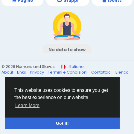
Pagine
Gruppi
Events
No data to show
© 2026 Humans and Slaves
Italiano
About
Links
Privacy
Termini e Condizioni
Contattaci
Elenco
This website uses cookies to ensure you get
the best experience on our website
Learn More
Got It!