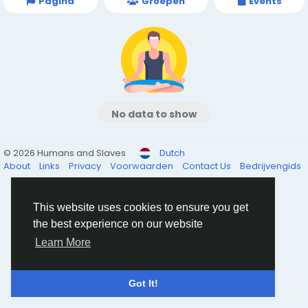
Pagina
Groepen
Events
No data to show
© 2026 Humans and Slaves
Dutch
About
Links
Privacy
Voorwaarden
Contact Us
Bedrijvengids
This website uses cookies to ensure you get
the best experience on our website
Learn More
Got It!