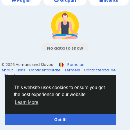
Pagini
Grupuri
Events
No data to show
© 2026 Humans and Slaves
Romaian
About
Links
Confidențialitate
Termeni
Contacteaza-ne
Director
This website uses cookies to ensure you get
the best experience on our website
Learn More
Got It!