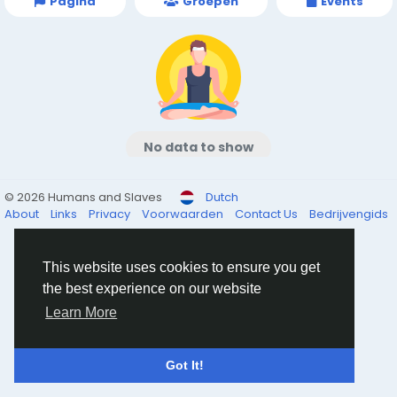
Pagina
Groepen
Events
No data to show
© 2026 Humans and Slaves
Dutch
About
Links
Privacy
Voorwaarden
Contact Us
Bedrijvengids
This website uses cookies to ensure you get
the best experience on our website
Learn More
Got It!