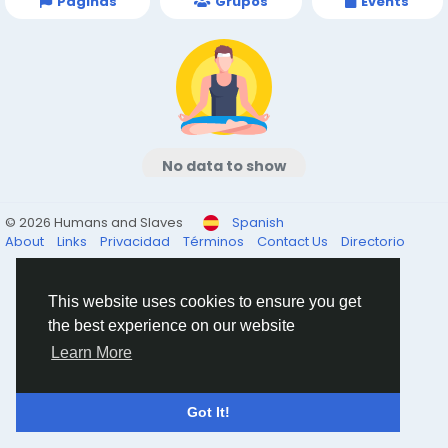
Páginas
Grupos
Events
No data to show
© 2026 Humans and Slaves
Spanish
About
Links
Privacidad
Términos
Contact Us
Directorio
This website uses cookies to ensure you get
the best experience on our website
Learn More
Got It!