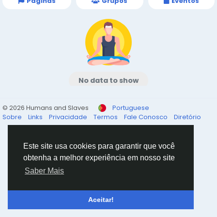
Páginas
Grupos
Eventos
No data to show
© 2026 Humans and Slaves
Portuguese
Sobre
Links
Privacidade
Termos
Fale Conosco
Diretório
Este site usa cookies para garantir que você
obtenha a melhor experiência em nosso site
Saber Mais
Aceitar!