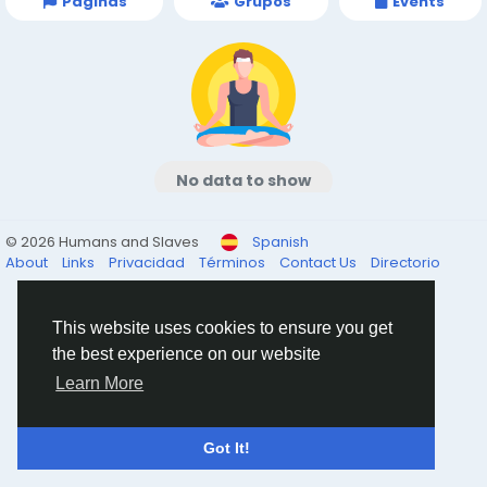
Páginas
Grupos
Events
No data to show
© 2026 Humans and Slaves
Spanish
About
Links
Privacidad
Términos
Contact Us
Directorio
This website uses cookies to ensure you get
the best experience on our website
Learn More
Got It!