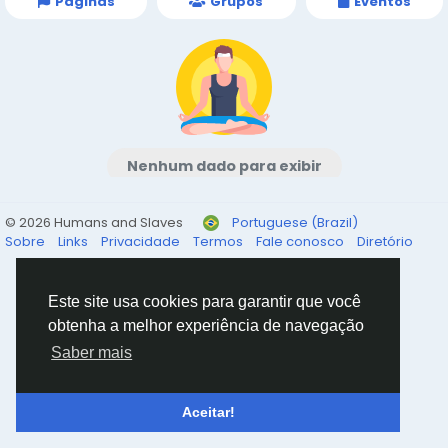
Páginas
Grupos
Eventos
Nenhum dado para exibir
© 2026 Humans and Slaves
Portuguese (Brazil)
Sobre
Links
Privacidade
Termos
Fale conosco
Diretório
Este site usa cookies para garantir que você
obtenha a melhor experiência de navegação
Saber mais
Aceitar!