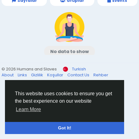
Sayfalar
Gruplar
Events
No data to show
© 2026 Humans and Slaves
Turkish
About
Links
Gizlilik
Koşullar
Contact Us
Rehber
This website uses cookies to ensure you get
the best experience on our website
Learn More
Got It!