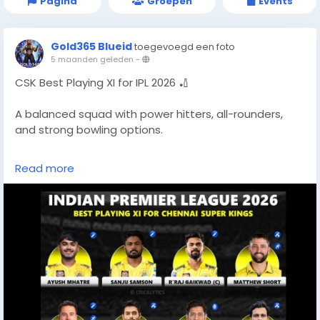
Pagina
Groepen
Events
Gold365 Blueid
toegevoegd een foto
5 maanden geleden
-
CSK Best Playing XI for IPL 2026 🏏
A balanced squad with power hitters, all-rounders,
and strong bowling options.
Would you change anything in this lineup?
Read more
More updates 👉
https://gold365s.in/
#CSK
#IPL2026
#PlayingXI
#CricketFans
#MSDhoni
#Gold365
#IPL