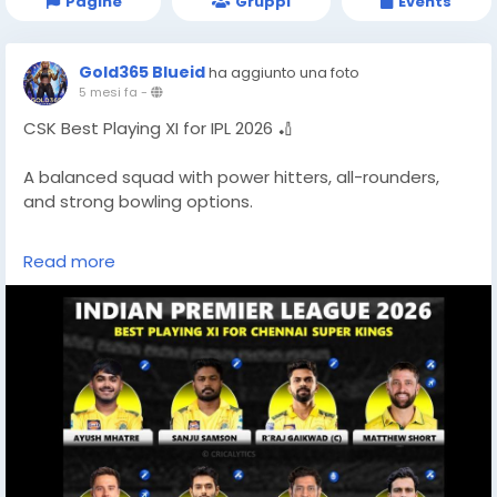
Pagine
Gruppi
Events
Gold365 Blueid
ha aggiunto una foto
5 mesi fa
-
CSK Best Playing XI for IPL 2026 🏏
A balanced squad with power hitters, all-rounders,
and strong bowling options.
Would you change anything in this lineup?
Read more
More updates 👉
https://gold365s.in/
#CSK
#IPL2026
#PlayingXI
#CricketFans
#MSDhoni
#Gold365
#IPL