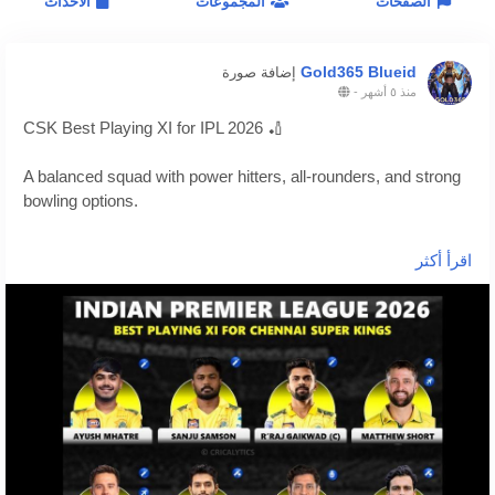
الصفحات
المجموعات
الاحداث
Gold365 Blueid
إضافة صورة
منذ ٥ أشهر
-
CSK Best Playing XI for IPL 2026 🏏
A balanced squad with power hitters, all-rounders, and strong
bowling options.
Would you change anything in this lineup?
اقرأ أكثر
More updates 👉
https://gold365s.in/
#CSK
#IPL2026
#PlayingXI
#CricketFans
#MSDhoni
#Gold365
#IPL