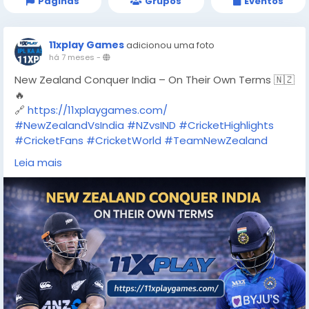
Páginas
Grupos
Eventos
11xplay Games
adicionou uma foto
há 7 meses
-
New Zealand Conquer India – On Their Own Terms 🇳🇿
🔥
🔗
https://11xplaygames.com/
#NewZealandVsIndia
#NZvsIND
#CricketHighlights
#CricketFans
#CricketWorld
#TeamNewZealand
#IndianCricket
#MatchDay
#CricketLovers
Leia mais
#SportsNews
#11Xplay
#OnlineGaming
#CricketBetting
#PlaySmart