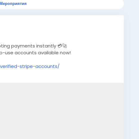
Мероприятия
pting payments instantly 💳🚀
-to-use accounts available now!
erified-stripe-accounts/
EOShop
peAccounts
#OnlineBusiness
#PaymentGateway
obalSEOShop
#InstantPayout
#MakeMoneyOnline