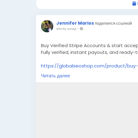
Jennifer Marlos
поделился ссылкой
месяц назад
-
Buy Verified Stripe Accounts & start acce
Fully verified, instant payouts, and ready
https://globalseoshop.com/product/buy-v
Читать далее
👉 Safe, fast & trusted – only at GlobalS
👉 Limited stock – Order today!
#BuyStripeAccount
#VerifiedStripe
#Stri
#EcommerceTools
#FreelancerTools
#Gl