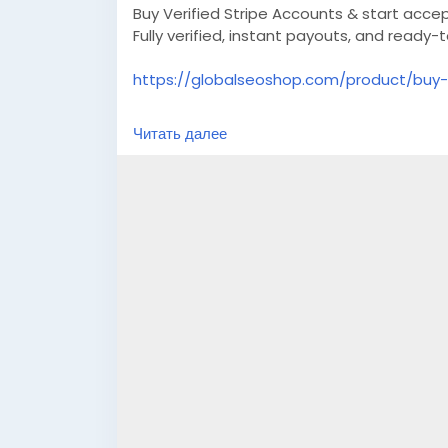
Buy Verified Stripe Accounts & start acce
Fully verified, instant payouts, and ready
https://globalseoshop.com/product/buy-v
👉 Safe, fast & trusted – only at GlobalS
Читать далее
👉 Limited stock – Order today!
#BuyStripeAccount
#VerifiedStripe
#Stri
#EcommerceTools
#FreelancerTools
#Gl