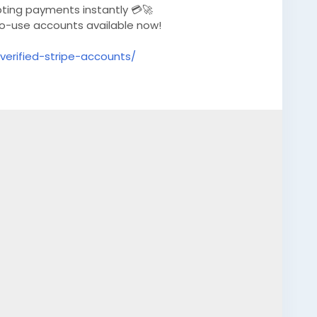
pting payments instantly 💳🚀
-to-use accounts available now!
erified-stripe-accounts/
EOShop
peAccounts
#OnlineBusiness
#PaymentGateway
obalSEOShop
#InstantPayout
#MakeMoneyOnline