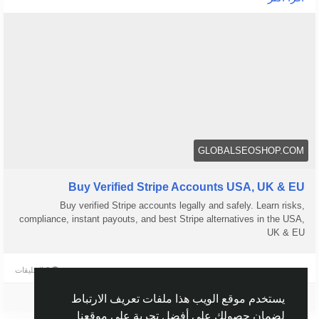
accounts/
👉 Safe, fast & trusted – only at GlobalSEOShop
👉 Limited stock – Order today!
#BuyStripeAccount
#VerifiedStripe
#StripeAccounts
#OnlineBusiness
#PaymentGateway
#EcommerceTools
#FreelancerTools
#GlobalSEOShop
#InstantPayout
#MakeMoneyOnline
GLOBALSEOSHOP.COM
Buy Verified Stripe Accounts USA, UK & EU
Buy verified Stripe accounts legally and safely. Learn risks,
compliance, instant payouts, and best Stripe alternatives in the USA,
UK & EU
0 التعليقات
الرجاء تسجيل الدخول , للأعجاب والمشاركة والتعليق على هذا!
يستخدم موقع الويب هذا ملفات تعريف الارتباط
لضمان حصولك على أفضل تجربة على موقعنا