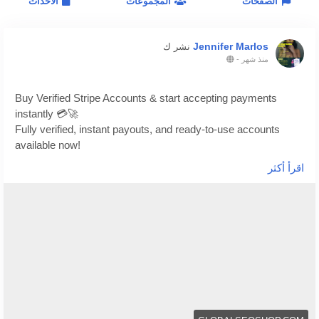
الصفحات
المجموعات
الاحداث
Jennifer Marlos
نشر ك
منذ شهر
-
Buy Verified Stripe Accounts & start accepting payments
instantly 💳🚀
Fully verified, instant payouts, and ready-to-use accounts
available now!
اقرأ أكثر
https://globalseoshop.com/product/buy-verified-stripe-
accounts/
👉 Safe, fast & trusted – only at GlobalSEOShop
👉 Limited stock – Order today!
#BuyStripeAccount
#VerifiedStripe
#StripeAccounts
#OnlineBusiness
#PaymentGateway
#EcommerceTools
#FreelancerTools
#GlobalSEOShop
#InstantPayout
#MakeMoneyOnline