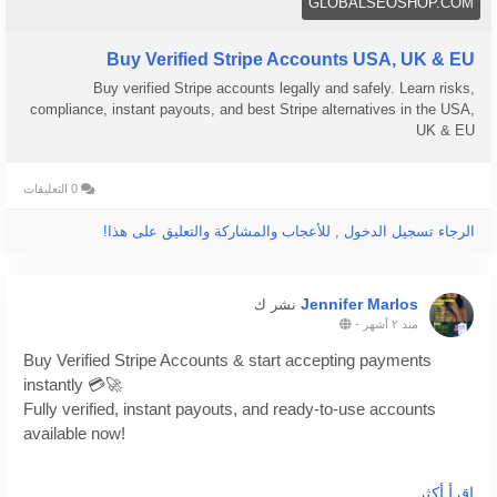
GLOBALSEOSHOP.COM
Buy Verified Stripe Accounts USA, UK & EU
Buy verified Stripe accounts legally and safely. Learn risks,
compliance, instant payouts, and best Stripe alternatives in the USA,
UK & EU
0 التعليقات
الرجاء تسجيل الدخول , للأعجاب والمشاركة والتعليق على هذا!
Jennifer Marlos
نشر ك
منذ ٢ أشهر
-
Buy Verified Stripe Accounts & start accepting payments
instantly 💳🚀
Fully verified, instant payouts, and ready-to-use accounts
available now!
https://globalseoshop.com/product/buy-verified-stripe-
اقرأ أكثر