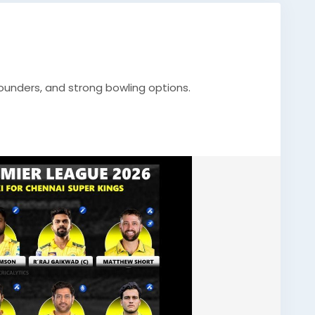
rounders, and strong bowling options.
MSDhoni
#Gold365
#IPL