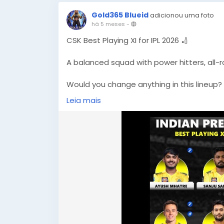
Gold365 Blueid
adicionou uma foto
há 5 meses
-
CSK Best Playing XI for IPL 2026 🏏
A balanced squad with power hitters, all-
Would you change anything in this lineup?
Leia mais
More updates 👉
https://gold365s.in/
#CSK
#IPL2026
#PlayingXI
#CricketFans
#