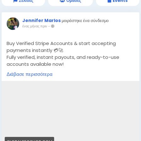
Σελίδες
Ομάδες
Events
Jennifer Marlos
μοιράστηκε ένα σύνδεσμο
ένας μήνας πριν
-
Buy Verified Stripe Accounts & start accepting
payments instantly 💳🚀
Fully verified, instant payouts, and ready-to-use
accounts available now!
Διάβασε περισσότερα
https://globalseoshop.com/product/buy-verified-
stripe-accounts/
👉 Safe, fast & trusted – only at GlobalSEOShop
👉 Limited stock – Order today!
#BuyStripeAccount
#VerifiedStripe
#StripeAccounts
#OnlineBusiness
#PaymentGateway
#EcommerceTools
#FreelancerTools
#GlobalSEOShop
#InstantPayout
#MakeMoneyOnline