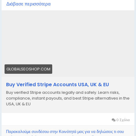
https://globalseoshop.com/product/buy-verified-
Διάβασε περισσότερα
stripe-accounts/
👉 Safe, fast & trusted – only at GlobalSEOShop
👉 Limited stock – Order today!
#BuyStripeAccount
#VerifiedStripe
#StripeAccounts
#OnlineBusiness
#PaymentGateway
#EcommerceTools
#FreelancerTools
#GlobalSEOShop
#InstantPayout
#MakeMoneyOnline
GLOBALSEOSHOP.COM
Buy Verified Stripe Accounts USA, UK & EU
Buy verified Stripe accounts legally and safely. Learn risks,
compliance, instant payouts, and best Stripe alternatives in the
USA, UK & EU
0 Σχόλια
Παρακαλούμε συνδέσου στην Κοινότητά μας για να δηλώσεις τι σου