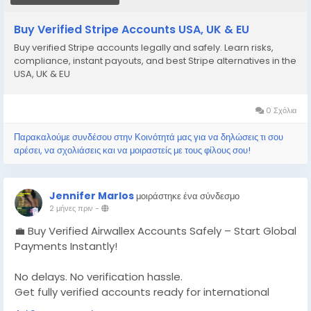
📱 WhatsApp: +1 864 708 8783
Buy Verified Stripe Accounts USA, UK & EU
💬 Skype: GlobalSeoShop
Buy verified Stripe accounts legally and safely. Learn risks,
📨 Telegram: @GlobalSeoShop
compliance, instant payouts, and best Stripe alternatives in the
USA, UK & EU
#BuyStripeAccounts
#VerifiedStripeAccounts
0 Σχόλια
#StripeAccountsForSale
#BuyVerifiedStripe
Παρακαλούμε συνδέσου στην Κοινότητά μας για να δηλώσεις τι σου
#GlobalSEOShop
αρέσει, να σχολιάσεις και να μοιραστείς με τους φίλους σου!
Jennifer Marlos
μοιράστηκε ένα σύνδεσμο
2 μήνες πριν
-
💼 Buy Verified Airwallex Accounts Safely – Start Global
Payments Instantly!
No delays. No verification hassle.
Get fully verified accounts ready for international
business. 🌍