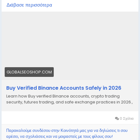
On the off chance that you need more data simply
Διάβασε περισσότερα
thump us-
Email: Globalseoshop@gmail.com
WhatsApp: +18647088783
Skype: GlobalSeoShop
Telegram: @GlobalSeoShop
#BuyBinanceAccount
#VerifiedBinance
GLOBALSEOSHOP.COM
#BinanceTrading
Buy Verified Binance Accounts Safely in 2026
#GlobalSEOshop
Learn how Buy verified Binance accounts, crypto trading
security, futures trading, and safe exchange practices in 2026.,
#CryptoExchange
0 Σχόλια
Παρακαλούμε συνδέσου στην Κοινότητά μας για να δηλώσεις τι σου
αρέσει, να σχολιάσεις και να μοιραστείς με τους φίλους σου!