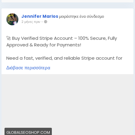
Jennifer Marlos
μοιράστηκε ένα σύνδεσμο
2 μήνες πριν
-
🚀 Buy Verified Stripe Account – 100% Secure, Fully
Approved & Ready for Payments!
Need a fast, verified, and reliable Stripe account for
your online business?
Διάβασε περισσότερα
We offer Buy Verified Stripe Accounts that are fully
activated, secure, and perfect for global payments,
eCommerce,
👉 Order Now:
https://globalseoshop.com/product/buy-verified-
stripe-accounts
📩 Need more info? Contact us anytime:
📧 Email: Globalseoshop@gmail.com
GLOBALSEOSHOP.COM