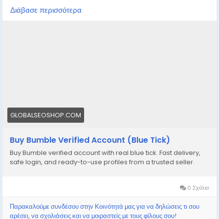
matches, trust, and visibility instantly?
Διάβασε περισσότερα
We provide Buy Bumble Verified Accounts that are
fully authentic, secure, and ready for use
👉 Order Now:
https://globalseoshop.com/product/buy-bumble-
verified-account/
📧 Email: Globalseoshop@gmail.com
📱 WhatsApp: +1 864 708 8783
💬 Skype: GlobalSeoShop
GLOBALSEOSHOP.COM
📨 Telegram: @GlobalSeoShop
Buy Bumble Verified Account (Blue Tick)
#BuyBumbleAccount
Buy Bumble verified account with real blue tick. Fast delivery,
#VerifiedBumble
safe login, and ready-to-use profiles from a trusted seller.
#BumbleVerified
#GlobalSEOshop
#OnlineDating
0 Σχόλια
#BumbleAccountForSale
Παρακαλούμε συνδέσου στην Κοινότητά μας για να δηλώσεις τι σου
#DatingAccounts
αρέσει, να σχολιάσεις και να μοιραστείς με τους φίλους σου!