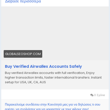
Διάβασε περισσότερα
https://globalseoshop.com/product/buy-verified-
airwallex-accounts-safely/
👉 Perfect for freelancers, agencies & eCommerce
owners
🔗 Get yours now: globalseoshop.com
#Airwallex
#BuyVerifiedAccounts
#GlobalPayments
GLOBALSEOSHOP.COM
#EcommerceBusiness
#Freelancers
#OnlinePayment
#GlobalSEOShop
#BusinessGrowth
#AISEO
Buy Verified Airwallex Accounts Safely
#DigitalEntrepreneur
Buy verified Airwallex accounts with full verification, Enjoy
higher transaction limits, faster international transfers. Instant
setup for USA, UK, CA, AUS
0 Σχόλια
Παρακαλούμε συνδέσου στην Κοινότητά μας για να δηλώσεις τι σου
αρέσει, να σχολιάσεις και να μοιραστείς με τους φίλους σου!