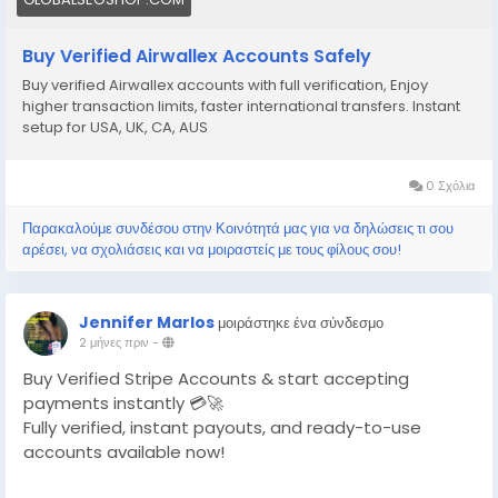
#Airwallex
#BuyVerifiedAccounts
#GlobalPayments
Buy Verified Airwallex Accounts Safely
#EcommerceBusiness
#Freelancers
#OnlinePayment
Buy verified Airwallex accounts with full verification, Enjoy
#GlobalSEOShop
#BusinessGrowth
#AISEO
higher transaction limits, faster international transfers. Instant
#DigitalEntrepreneur
setup for USA, UK, CA, AUS
0 Σχόλια
Παρακαλούμε συνδέσου στην Κοινότητά μας για να δηλώσεις τι σου
αρέσει, να σχολιάσεις και να μοιραστείς με τους φίλους σου!
Jennifer Marlos
μοιράστηκε ένα σύνδεσμο
2 μήνες πριν
-
Buy Verified Stripe Accounts & start accepting
payments instantly 💳🚀
Fully verified, instant payouts, and ready-to-use
accounts available now!