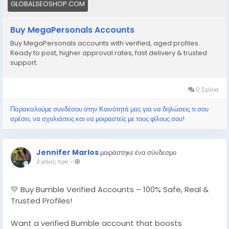
📨 Telegram: @GlobalSeoShop
GLOBALSEOSHOP.COM
#BuyMegaPersonalAccount
Buy MegaPersonals Accounts
#VerifiedMegaPersonal
Buy MegaPersonals accounts with verified, aged profiles.
#MegaPersonalLogin
Ready to post, higher approval rates, fast delivery & trusted
#GlobalSEOshop
support.
#AdultMarketingTools
#MegaPersonalAccounts
0 Σχόλια
Παρακαλούμε συνδέσου στην Κοινότητά μας για να δηλώσεις τι σου
αρέσει, να σχολιάσεις και να μοιραστείς με τους φίλους σου!
Jennifer Marlos
μοιράστηκε ένα σύνδεσμο
2 μήνες πριν
-
💛 Buy Bumble Verified Accounts – 100% Safe, Real &
Trusted Profiles!
Want a verified Bumble account that boosts