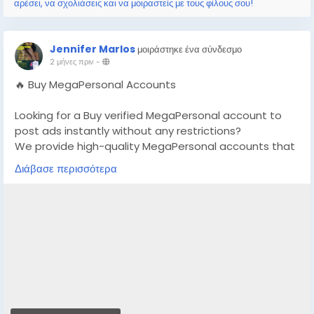
αρέσει, να σχολιάσεις και να μοιραστείς με τους φίλους σου!
Jennifer Marlos
μοιράστηκε ένα σύνδεσμο
2 μήνες πριν
-
🔥 Buy MegaPersonal Accounts
Looking for a Buy verified MegaPersonal account to
post ads instantly without any restrictions?
We provide high-quality MegaPersonal accounts that
are safe, stable, and perfect for marketing,
Διάβασε περισσότερα
promotions, and classified posting.
👉 Order Now:
https://globalseoshop.com/product/buy-
megapersonals-accounts/
📧 Email: Globalseoshop@gmail.com
📱 WhatsApp: +1 864 708 8783
💬 Skype: GlobalSeoShop