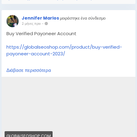
Jennifer Marlos
μοιράστηκε ένα σύνδεσμο
2 μήνες πριν
-
Buy Verified Payoneer Account
https://globalseoshop.com/product/buy-verified-
payoneer-account-2023/
On the off chance that you need more data simply
Διάβασε περισσότερα
thump us-
Email: Globalseoshop@gmail.com
WhatsApp: +18647088783
Skype: GlobalSeoShop
Telegram: @GlobalSeoShop
#BuyPayoneerAccount
#VerifiedPayoneer
GLOBALSEOSHOP.COM