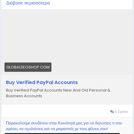
Διάβασε περισσότερα
thump us-
Email: Globalseoshop@gmail.com
WhatsApp: +18647088783
Skype: GlobalSeoShop
Telegram: @GlobalSeoShop
#BuyPayPalAccounts
#VerifiedPayPalAccounts
#PayPalAccountsForSale
GLOBALSEOSHOP.COM
Buy Verified PayPal Accounts
Buy Verified PayPal Accounts New And Old Personal &
Business Accounts
0 Σχόλια
Παρακαλούμε συνδέσου στην Κοινότητά μας για να δηλώσεις τι σου
αρέσει, να σχολιάσεις και να μοιραστείς με τους φίλους σου!