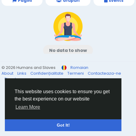
Pagini
Grupuri
Events
No data to show
© 2026 Humans and Slaves
Romaian
About
Links
Confidențialitate
Termeni
Contacteaza-ne
Director
This website uses cookies to ensure you get
the best experience on our website
Learn More
Got It!