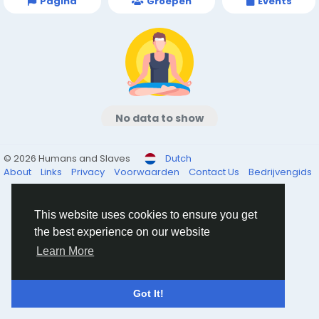
Pagina
Groepen
Events
No data to show
© 2026 Humans and Slaves
Dutch
About
Links
Privacy
Voorwaarden
Contact Us
Bedrijvengids
This website uses cookies to ensure you get
the best experience on our website
Learn More
Got It!