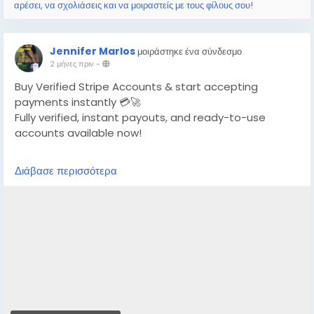
αρέσει, να σχολιάσεις και να μοιραστείς με τους φίλους σου!
Jennifer Marlos
μοιράστηκε ένα σύνδεσμο
2 μήνες πριν
-
Buy Verified Stripe Accounts & start accepting
payments instantly 💳🚀
Fully verified, instant payouts, and ready-to-use
accounts available now!
https://globalseoshop.com/product/buy-verified-
Διάβασε περισσότερα
stripe-accounts/
👉 Safe, fast & trusted – only at GlobalSEOShop
👉 Limited stock – Order today!
#BuyStripeAccount
#VerifiedStripe
#StripeAccounts
#OnlineBusiness
#PaymentGateway
#EcommerceTools
#FreelancerTools
#GlobalSEOShop
#InstantPayout
#MakeMoneyOnline