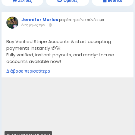
Σελίδες
Ομάδες
Events
Jennifer Marlos
μοιράστηκε ένα σύνδεσμο
ένας μήνας πριν
-
Buy Verified Stripe Accounts & start accepting
payments instantly 💳🚀
Fully verified, instant payouts, and ready-to-use
accounts available now!
Διάβασε περισσότερα
https://globalseoshop.com/product/buy-verified-
stripe-accounts/
👉 Safe, fast & trusted – only at GlobalSEOShop
👉 Limited stock – Order today!
#BuyStripeAccount
#VerifiedStripe
#StripeAccounts
#OnlineBusiness
#PaymentGateway
#EcommerceTools
#FreelancerTools
#GlobalSEOShop
#InstantPayout
#MakeMoneyOnline