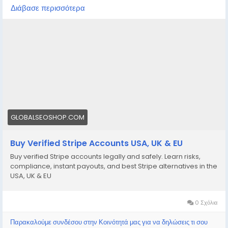
your online business?
Διάβασε περισσότερα
We offer Buy Verified Stripe Accounts that are fully
activated, secure, and perfect for global payments,
eCommerce,
👉 Order Now:
https://globalseoshop.com/product/buy-verified-
stripe-accounts
📩 Need more info? Contact us anytime:
📧 Email: Globalseoshop@gmail.com
GLOBALSEOSHOP.COM
📱 WhatsApp: +1 864 708 8783
Buy Verified Stripe Accounts USA, UK & EU
💬 Skype: GlobalSeoShop
Buy verified Stripe accounts legally and safely. Learn risks,
📨 Telegram: @GlobalSeoShop
compliance, instant payouts, and best Stripe alternatives in the
USA, UK & EU
#BuyStripeAccounts
#VerifiedStripeAccounts
0 Σχόλια
#StripeAccountsForSale
#BuyVerifiedStripe
Παρακαλούμε συνδέσου στην Κοινότητά μας για να δηλώσεις τι σου
#GlobalSEOShop