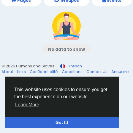
Pages
Groupes
Events
No data to show
© 2026 Humans and Slaves
French
About
Links
Confidentialité
Conditions
Contact Us
Annuaire
This website uses cookies to ensure you get
the best experience on our website
Learn More
Got It!