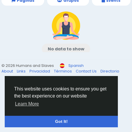
Páginas
Grupos
Events
No data to show
© 2026 Humans and Slaves
Spanish
About
Links
Privacidad
Términos
Contact Us
Directorio
This website uses cookies to ensure you get
the best experience on our website
Learn More
Got It!