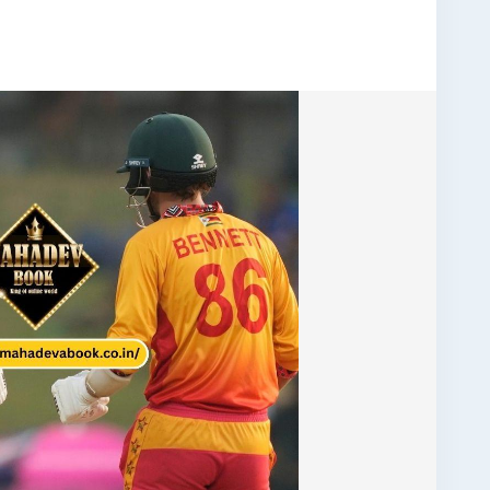
date
#T20WorldCup
#MahadevBook