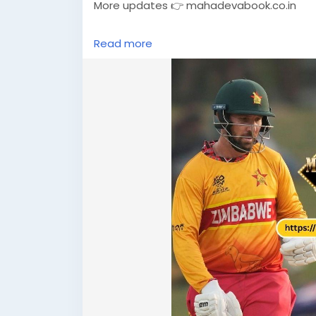
More updates 👉 mahadevabook.co.in
#T20WC2026
#ZimbabweWin
#CricketUp
Read more