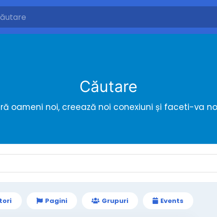
Căutare
ă oameni noi, creează noi conexiuni și faceti-va noi
tori
Pagini
Grupuri
Events