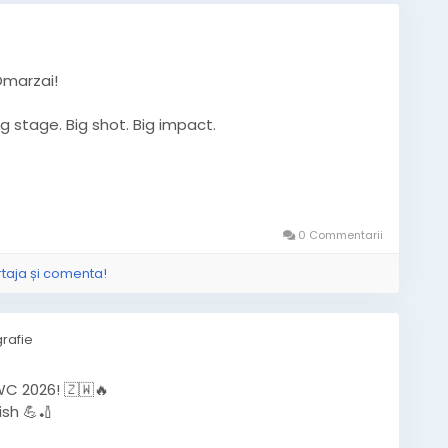
Omarzai!
g stage. Big shot. Big impact.
et
#T20WorldCup
#CricketFans
#SportsNews
0 Commentarii
#WorldCupAction
#CricketUpdate
#TrendingNow
rtaja și comenta!
rafie
C 2026! 🇿🇼🔥
sh 💪🏏