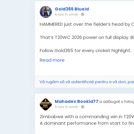
Gold365 Blueid
6 luni în urmă
-
HAMMERED just over the fielder’s head by 
That’s T20WC 2026 power on full display. Bi
Follow Gold365 for every cricket highlight.
https://gold365s.in/
Read more
#Gold365
#T20WC2026
#Omarzai
#Crick
#MatchHighlight
#PowerHit
#LiveCricket
Vă rugăm să vă autentificați pentru a vă dori, pa
#SportsBuzz
#CricketLove
Mahadev Bookid77
a adăugat o fotog
6 luni în urmă
-
Zimbabwe with a commanding win in T20W
A dominant performance from start to fini