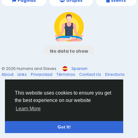
Páginas
Grupos
Events
No data to show
© 2026 Humans and Slaves
Spanish
About
Links
Privacidad
Términos
Contact Us
Directorio
This website uses cookies to ensure you get
the best experience on our website
Learn More
Got It!