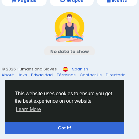
Páginas
Grupos
Events
No data to show
© 2026 Humans and Slaves
Spanish
About
Links
Privacidad
Términos
Contact Us
Directorio
This website uses cookies to ensure you get
the best experience on our website
Learn More
Got It!