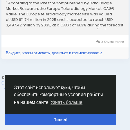
" According to the latest report published by Data Bridge
Market Research, the Europe Teleradiology Market CAGR
Value The Europe teleradiology market size was valued
at USD 911.74 million in 2025 and is expected to reach USD
3,497.42 million by 2033, at a CAGR of 18.3% during the forecast
period Attaining maximum return on investment (ROI) is...
0 Комментарии
Войдите, чтобы отмечать, делиться и комментировать!
© 2026 Humans and Slaves
Russian
О нас
Ссылки
Конфиденциальность
Условия использования
Этот сайт использует куки, чтобы
Свяжитесь с нами
Каталог
обеспечить комфортные условия работы
на нашем сайте
Узнать больше
Понял!