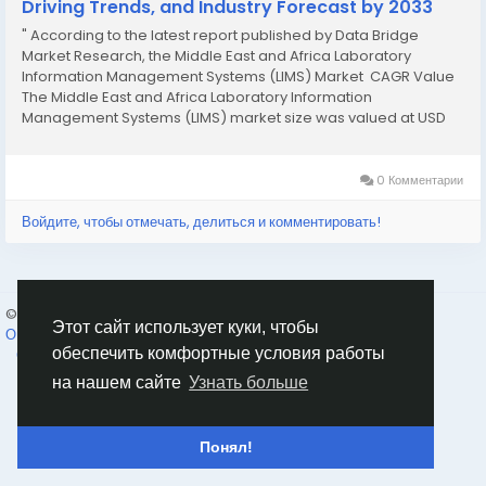
Driving Trends, and Industry Forecast by 2033
" According to the latest report published by Data Bridge
Market Research, the Middle East and Africa Laboratory
Information Management Systems (LIMS) Market CAGR Value
The Middle East and Africa Laboratory Information
Management Systems (LIMS) market size was valued at USD
74.83 million in 2025 and is expected to reach USD 134.45
million by 2033, at...
0 Комментарии
Войдите, чтобы отмечать, делиться и комментировать!
© 2026 Humans and Slaves
Russian
Этот сайт использует куки, чтобы
О нас
Ссылки
Конфиденциальность
Условия использования
обеспечить комфортные условия работы
Свяжитесь с нами
Каталог
на нашем сайте
Узнать больше
Понял!