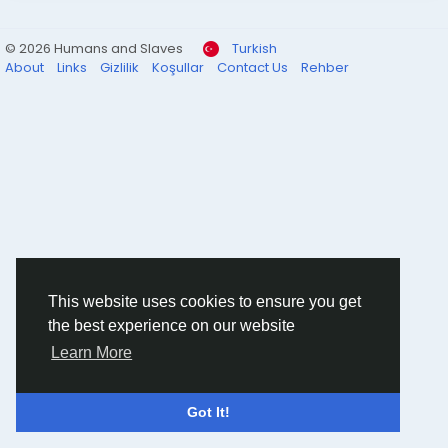
© 2026 Humans and Slaves
Turkish
About
Links
Gizlilik
Koşullar
Contact Us
Rehber
This website uses cookies to ensure you get
the best experience on our website
Learn More
Got It!