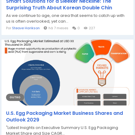
Smart Solutions for a Sleeker Neckline: The
Surprising Truth About Korean Double Chin
As we continue to age, one area that seems to catch up with
us is often overlooked, yet can...
Por
Steave Harikson
há 7 meses
0
227
OUTRO
U.S. Egg Packaging Market Business Shares and
Outlook 2029
"Latest Insights on Executive Summary U.S. Egg Packaging
Market Share and Size CAGR...