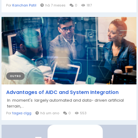
Por
Kanchan Patil
há 7 meses
0
187
OUTRO
Advantages of AIDC and System Integration
In moment's largely automated and data- driven artificial
terrain,...
Por
tagxa clgg
há um ano
0
553