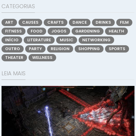
CATEGORIAS
ART
CAUSES
CRAFTS
DANCE
DRINKS
FILM
FITNESS
FOOD
JOGOS
GARDENING
HEALTH
INÍCIO
LITERATURE
MUSIC
NETWORKING
OUTRO
PARTY
RELIGION
SHOPPING
SPORTS
THEATER
WELLNESS
LEIA MAIS