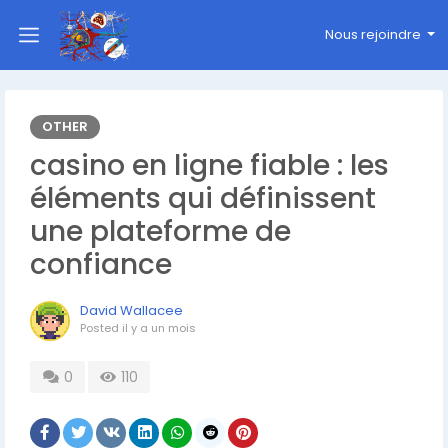
Nous rejoindre
OTHER
casino en ligne fiable : les
éléments qui définissent
une plateforme de
confiance
David Wallacee
Posted
il y a un mois
0
110