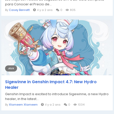
para Conocer el Precio de...
By
Casey Bennett
il y a 2 ans
0
805
JEUX
Sigewinne in Genshin Impact 4.7: New Hydro
Healer
Genshin Impact is excited to introduce Sigewinne, a new Hydro
healer, in the latest...
By
Xtameem Xtameem
il y a 2 ans
0
1034