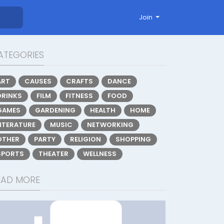
Join
ATEGORIES
ART
CAUSES
CRAFTS
DANCE
DRINKS
FILM
FITNESS
FOOD
GAMES
GARDENING
HEALTH
HOME
LITERATURE
MUSIC
NETWORKING
OTHER
PARTY
RELIGION
SHOPPING
SPORTS
THEATER
WELLNESS
EAD MORE