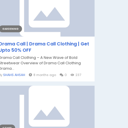
GARDENING
Drama Call | Drama Call Clothing | Get
Upto 50% OFF
Drama Call Clothing – A New Wave of Bold
Streetwear Overview of Drama Call Clothing
Drama...
By
SHAHS AHSAH
8 months ago
0
237