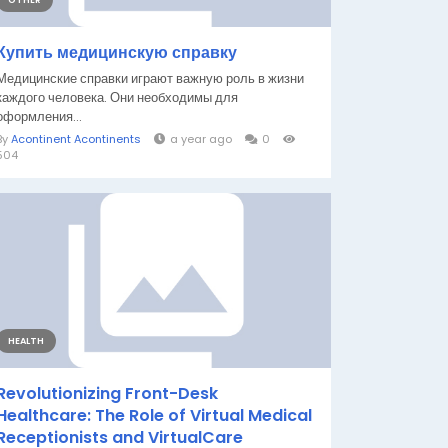
OTHER
Купить медицинскую справку
Медицинские справки играют важную роль в жизни
каждого человека. Они необходимы для
оформления...
By
Acontinent Acontinents
a year ago
0
504
HEALTH
Revolutionizing Front-Desk
Healthcare: The Role of Virtual Medical
Receptionists and VirtualCare