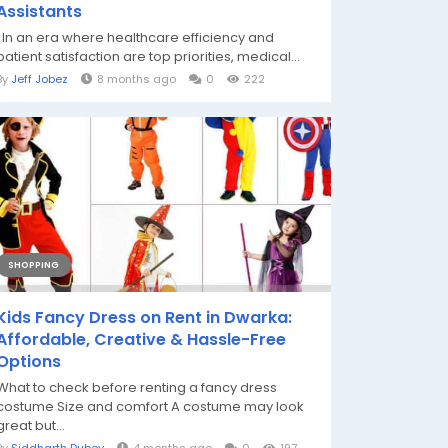
Assistants
In an era where healthcare efficiency and
patient satisfaction are top priorities, medical...
By
Jeff Jobez
8 months ago
0
222
SHOPPING
Kids Fancy Dress on Rent in Dwarka:
Affordable, Creative & Hassle-Free
Options
What to check before renting a fancy dress
costume Size and comfort A costume may look
great but...