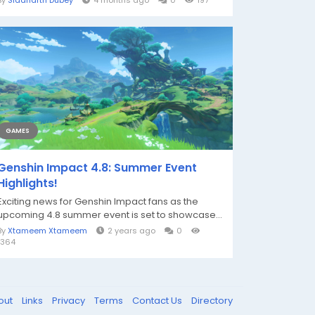
By
Siddharth Dubey
4 months ago
0
197
GAMES
Genshin Impact 4.8: Summer Event
Highlights!
Exciting news for Genshin Impact fans as the
upcoming 4.8 summer event is set to showcase...
By
Xtameem Xtameem
2 years ago
0
1364
out
Links
Privacy
Terms
Contact Us
Directory