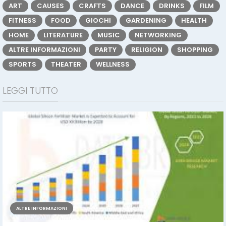
ART
CAUSES
CRAFTS
DANCE
DRINKS
FILM
FITNESS
FOOD
GIOCHI
GARDENING
HEALTH
HOME
LITERATURE
MUSIC
NETWORKING
ALTRE INFORMAZIONI
PARTY
RELIGION
SHOPPING
SPORTS
THEATER
WELLNESS
LEGGI TUTTO
ALTRE INFORMAZIONI