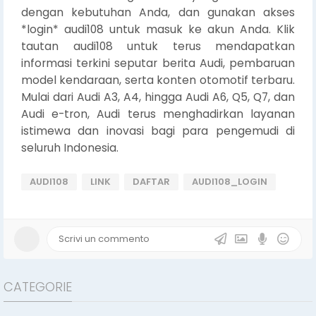
dengan kebutuhan Anda, dan gunakan akses
*login* audi108 untuk masuk ke akun Anda. Klik
tautan audi108 untuk terus mendapatkan
informasi terkini seputar berita Audi, pembaruan
model kendaraan, serta konten otomotif terbaru.
Mulai dari Audi A3, A4, hingga Audi A6, Q5, Q7, dan
Audi e-tron, Audi terus menghadirkan layanan
istimewa dan inovasi bagi para pengemudi di
seluruh Indonesia.
AUDI108
LINK
DAFTAR
AUDI108_LOGIN
CATEGORIE