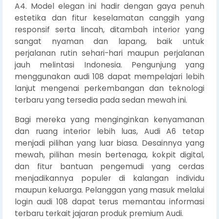
A4. Model elegan ini hadir dengan gaya penuh
estetika dan fitur keselamatan canggih yang
responsif serta lincah, ditambah interior yang
sangat nyaman dan lapang, baik untuk
perjalanan rutin sehari-hari maupun perjalanan
jauh melintasi Indonesia. Pengunjung yang
menggunakan audi 108 dapat mempelajari lebih
lanjut mengenai perkembangan dan teknologi
terbaru yang tersedia pada sedan mewah ini.
Bagi mereka yang menginginkan kenyamanan
dan ruang interior lebih luas, Audi A6 tetap
menjadi pilihan yang luar biasa. Desainnya yang
mewah, pilihan mesin bertenaga, kokpit digital,
dan fitur bantuan pengemudi yang cerdas
menjadikannya populer di kalangan individu
maupun keluarga. Pelanggan yang masuk melalui
login audi 108 dapat terus memantau informasi
terbaru terkait jajaran produk premium Audi.