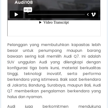
Pelanggan yang membutuhkan kapasitas lebih
besar untuk penumpang maupun barang
bawaan sering kali memilih Audi Q7. Ini adalah
SUV unggulan Audi yang dilengkapi dengan
konfigurasi tiga baris kursi, material berkualitas
tinggi, teknologi inovatif, serta performa
berkendara yang istimewa. Baik saat berkendara
di Jakarta, Bandung, Surabaya, maupun Bali, Audi
Q7 memberikan pengalaman berkendara yang
halus dan nyaman.
Audi juga berkomitmen mendukung