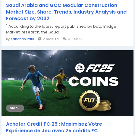
Saudi Arabia and GCC Modular Construction
Market Size, Share, Trends, Industry Analysis and
Forecast by 2032
" According to the latest report published by Data Bridge
Market Research, the Saudi...
By
Kanchan Patil
2 mesi fa
0
98
GIOCHI
Acheter Credit FC 25 : Maximisez Votre
Expérience de Jeu avec 25 crédits FC