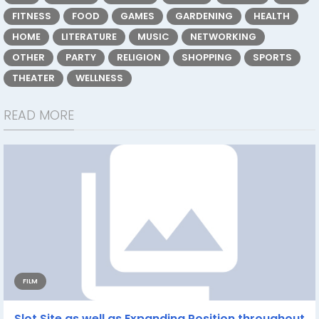
FITNESS
FOOD
GAMES
GARDENING
HEALTH
HOME
LITERATURE
MUSIC
NETWORKING
OTHER
PARTY
RELIGION
SHOPPING
SPORTS
THEATER
WELLNESS
READ MORE
FILM
Slot Site as well as Expanding Position throughout