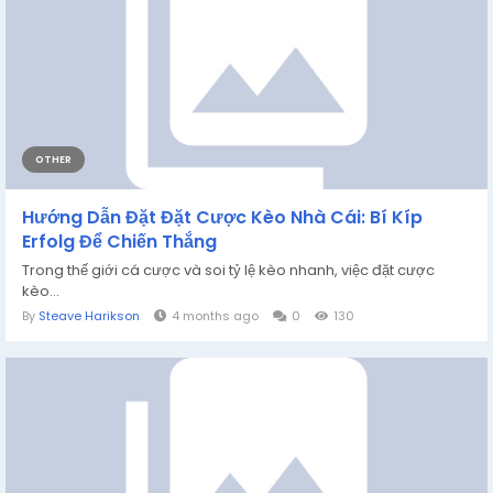
OTHER
Hướng Dẫn Đặt Đặt Cược Kèo Nhà Cái: Bí Kíp
Erfolg Để Chiến Thắng
Trong thế giới cá cược và soi tỷ lệ kèo nhanh, việc đặt cược
kèo...
By
Steave Harikson
4 months ago
0
130