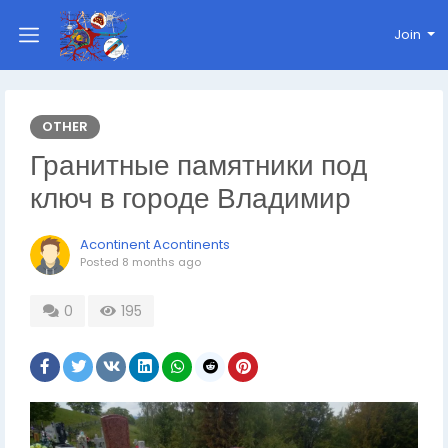
Join
OTHER
Гранитные памятники под
ключ в городе Владимир
Acontinent Acontinents
Posted
8 months ago
0
195