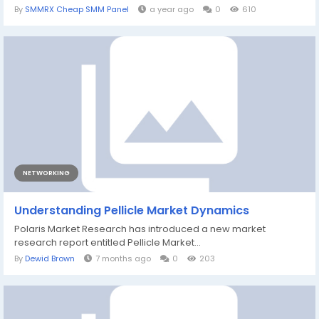
By
SMMRX Cheap SMM Panel
a year ago
0
610
NETWORKING
Understanding Pellicle Market Dynamics
Polaris Market Research has introduced a new market
research report entitled Pellicle Market...
By
Dewid Brown
7 months ago
0
203