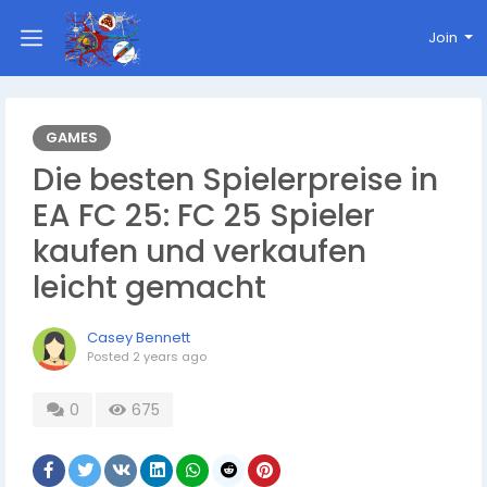
Join
GAMES
Die besten Spielerpreise in
EA FC 25: FC 25 Spieler
kaufen und verkaufen
leicht gemacht
Casey Bennett
Posted
2 years ago
0
675