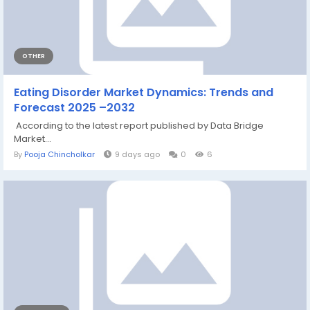
OTHER
Eating Disorder Market Dynamics: Trends and
Forecast 2025 –2032
According to the latest report published by Data Bridge
Market...
By
Pooja Chincholkar
9 days ago
0
6