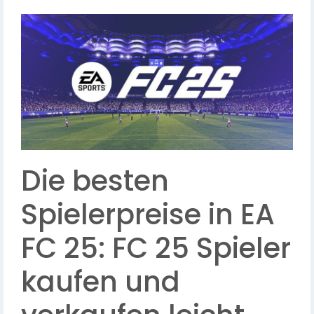
Die besten
Spielerpreise in EA
FC 25: FC 25 Spieler
kaufen und