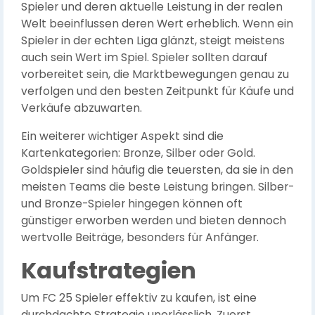
Spieler und deren aktuelle Leistung in der realen
Welt beeinflussen deren Wert erheblich. Wenn ein
Spieler in der echten Liga glänzt, steigt meistens
auch sein Wert im Spiel. Spieler sollten darauf
vorbereitet sein, die Marktbewegungen genau zu
verfolgen und den besten Zeitpunkt für Käufe und
Verkäufe abzuwarten.
Ein weiterer wichtiger Aspekt sind die
Kartenkategorien: Bronze, Silber oder Gold.
Goldspieler sind häufig die teuersten, da sie in den
meisten Teams die beste Leistung bringen. Silber-
und Bronze-Spieler hingegen können oft
günstiger erworben werden und bieten dennoch
wertvolle Beiträge, besonders für Anfänger.
Kaufstrategien
Um FC 25 Spieler effektiv zu kaufen, ist eine
durchdachte Strategie unerlässlich. Zuerst